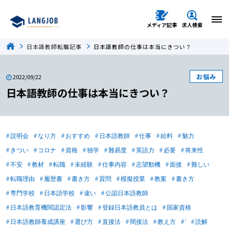
メディア記事
求人検索
日本語教師転職記事
日本語教師の仕事は本当にきつい？
お悩み
2022/09/22
日本語教師の仕事は本当にきつい？
説明会
なり方
おすすめ
日本語教師
仕事
給料
魅力
きつい
コロナ
資格
独学
難易度
英語力
必要
将来性
不安
教材
転職
未経験
仕事内容
志望動機
面接
難しい
転職理由
履歴書
書き方
質問
模擬授業
教案
書き方
専門学校
日本語学校
違い
公認日本語教師
日本語教育機関認定法
影響
登録日本語教員とは
国家資格
日本語教師養成講座
選び方
直接法
間接法
教え方
'
読解