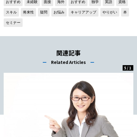
おすすめ
未経験
面接
海外
おすすめ
独学
英語
資格
スキル
将来性
疑問
お悩み
キャリアアップ
やりがい
本
セミナー
関連記事
ー
Related Articles
ー
5
/
1