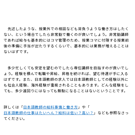
先述したような、授業外での相談なども背負うような働き方はしたく
ない、という場合でしたら非常勤で働くのが良いでしょう。非常勤講師
であれば給与も基本的にはコマ管理のため、授業コマに付随する授業前
後の準備に手当が出たりするくらいで、基本的には業務が増えることは
ないはずです。
多少忙しくても安定を望むのでしたら専任講師を目指すのが良いでし
ょう。経験を積んで転職や昇給、昇格を続ければ、望む待遇が手に入る
はずです。また、日本語教師の求人では日本語教師としての経験以外に
も社会人経験、海外経験が重視されることもあります。どんな経験をし
ても、多少遠回りにはなっても無駄になることはないということです。
詳しくは「
日本語教師の給料事情と働き方
」や「
日本語教師の仕事はたいへん？給料は低い？高い？
」なども参照なさっ
てください。