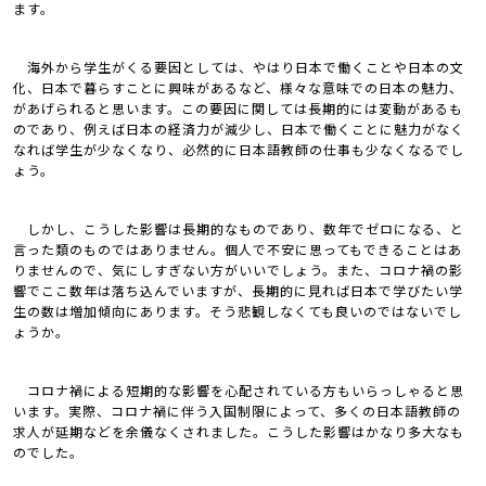
ます。
海外から学生がくる要因としては、やはり日本で働くことや日本の文
化、日本で暮らすことに興味があるなど、様々な意味での日本の魅力、
があげられると思います。この要因に関しては長期的には変動があるも
のであり、例えば日本の経済力が減少し、日本で働くことに魅力がなく
なれば学生が少なくなり、必然的に日本語教師の仕事も少なくなるでし
ょう。
しかし、こうした影響は長期的なものであり、数年でゼロになる、と
言った類のものではありません。個人で不安に思ってもできることはあ
りませんので、気にしすぎない方がいいでしょう。また、コロナ禍の影
響でここ数年は落ち込んでいますが、長期的に見れば日本で学びたい学
生の数は増加傾向にあります。そう悲観しなくても良いのではないでし
ょうか。
コロナ禍による短期的な影響を心配されている方もいらっしゃると思
います。実際、コロナ禍に伴う入国制限によって、多くの日本語教師の
求人が延期などを余儀なくされました。こうした影響はかなり多大なも
のでした。