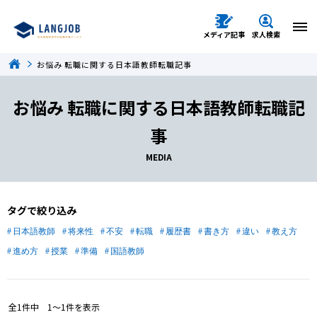
メディア記事
求人検索
お悩み 転職に関する日本語教師転職記事
お悩み 転職に関する日本語教師転職記
事
MEDIA
タグで絞り込み
日本語教師
将来性
不安
転職
履歴書
書き方
違い
教え方
進め方
授業
準備
国語教師
全
1
件中
1〜1
件を表示