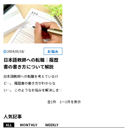
お悩み
2024/03/18/
日本語教師への転職｜履歴
書の書き方について解説
日本語教師への転職を考えているけ
ど…。 履歴書の書き方がわからな
い…。 このようなお悩みを解決しま
す。 この記事では、日本語教師への転
全1件 1〜1件を表示
職を考えている方に向けて「履歴書の
書き方」をご紹介します。後半部分で
人気記事
は「履歴書の書き方の注意点」をご紹
介しておりますので、ぜひ最後までご
ALL
MONTHLY
WEEKLY