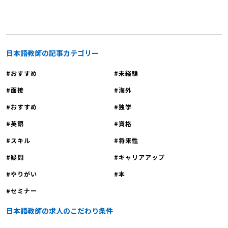
書の書き方の注意点1】顔写真 【日本
明会に参加しませんか？
語教師への転職｜履歴書の書き方の注
意点2】言葉遣い 【日本語教師への転
職｜履歴書の書き方の注意点3】修正
の仕方 日本語教師への転職｜履歴書
日本語教師の記事カテゴリー
の書き方について不安な人へ まとめ
おすすめ
未経験
日本語教師への転職｜履歴書の書き
方について解説する前に まずは、履
面接
海外
歴書について解説します。履歴書は個
おすすめ
独学
人の学歴や職歴、特技などを記載する
公的な文書です。虚偽の情報を記載す
英語
資格
ることは法的に問題となり、「私文書
スキル
将来性
偽造」として罰せられる可能性があり
疑問
キャリアアップ
ます。したがって履歴書を書く際は、
正確な情報を提供することが重要で
やりがい
本
す。履歴書を書く際は自己紹介の書類
セミナー
ではなく、重要な法的文書であること
を認識し、慎重に記入しましょう。
日本語教師の求人のこだわり条件
日本語教師への転職｜履歴書の書き方