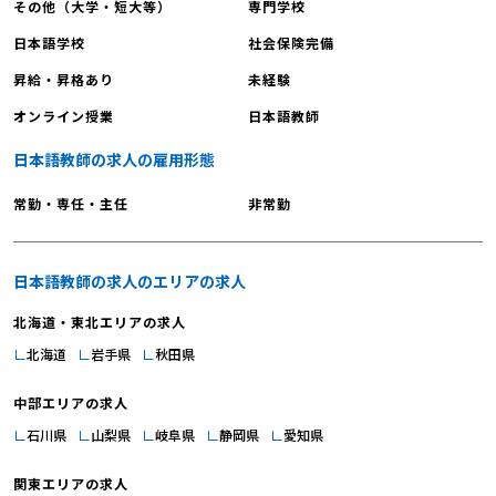
その他（大学・短大等）
専門学校
それでは「履歴書の基本的な書き方」
をご紹介していきます。パーツごとに
日本語学校
社会保険完備
詳しく解説していきますので、ぜひ履
昇給・昇格あり
未経験
歴書を書く際の参考にしてください
オンライン授業
日本語教師
ね。 【日本語教師への転職｜履歴書
の書き方1】日付 日付は提出日か前日
日本語教師の求人の雇用形態
の日付を記入。面接に持っていく場合
は当日の日付を記入しましょう。年号
常勤・専任・主任
非常勤
は西暦・和暦どちらで記入しても構い
ませんが、必ずどちらかに統一してく
ださいね。 【日本語教師への転職｜
日本語教師の求人のエリアの求人
履歴書の書き方2】氏名 氏名の「ふり
北海道・東北エリアの求人
がな」は履歴書の書き方に合わせまし
北海道
岩手県
秋田県
ょう（「ふりがな」はひらがな、「フ
リガナ」はカタカナ）。なお、姓と名
中部エリアの求人
にスペースを空けると読みやすくなり
石川県
山梨県
岐阜県
静岡県
愛知県
ます。 【日本語教師への転職｜履歴
書の書き方3】年齢 年齢は送付時の年
関東エリアの求人
齢を記入してください（送付時とは日