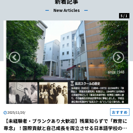
新着記事
方6】メールアドレス 【日本語教師へ
ー
New Articles
ー
の転職｜履歴書の書き方7】写真 【日
5
/
1
本語教師への転職｜履歴書の書き方
8】学歴 【日本語教師への転職｜履歴
書の書き方9】職歴 【日本語教師への
転職｜履歴書の書き方10】免許・資格
【日本語教師への転職｜履歴書の書き
方11】志望動機 【日本語教師への転
職｜履歴書の書き方12】通勤時間
【日本語教師への転職｜履歴書の書き
方13】趣味・特技 【日本語教師への
転職｜履歴書の書き方14】配偶者欄・
配偶者の扶養義務 【日本語教師への
転職｜履歴書の書き方15】本人希望欄
日本語教師への転職｜履歴書の正しい
おすすめ
書き方は手書き？パソコン作成？ 日
2025/11/20/
本語教師への転職｜履歴書の書き方の
【未経験者・ブランクあり大歓迎】残業知らずで「教育に
注意点 【日本語教師への転職｜履歴
専念」！国際貢献と自己成長を両立させる日本語学校の説