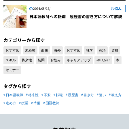
覧くださいね。なお、職務経歴書の書
お悩み
2024/03/18/
き方について知りたい方は「【日本語
日本語教師への転職｜履歴書の書き方について解説
教師】自己PRで差がつく！職務経歴
書はこう書く」や「日本語学校での職
務経歴書の書き方」、もしくは「日本
語教師の職務経歴書テンプレートと書
カテゴリーから探す
き方」や「日本語教師の職務経歴書の
おすすめ
未経験
面接
海外
おすすめ
独学
英語
資格
書き方と見本・フォーマット」をご覧
ください。 【目次】 日本語教師への
スキル
将来性
疑問
お悩み
キャリアアップ
やりがい
本
転職｜履歴書の書き方について解説す
セミナー
る前に 日本語教師への転職｜履歴書
の書き方 【日本語教師への転職｜履
タグから探す
歴書の書き方1】日付 【日本語教師へ
の転職｜履歴書の書き方2】氏名 【日
日本語教師
将来性
不安
転職
履歴書
書き方
違い
教え方
本語教師への転職｜履歴書の書き方
進め方
授業
準備
国語教師
3】年齢 【日本語教師への転職｜履歴
書の書き方4】住所 【日本語教師への
転職｜履歴書の書き方5】電話番号
【日本語教師への転職｜履歴書の書き