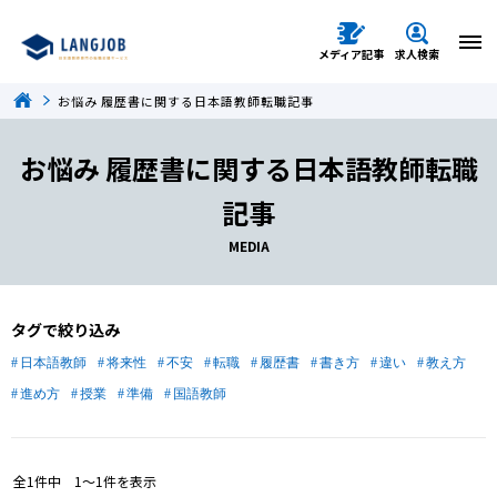
メディア記事
求人検索
お悩み 履歴書に関する日本語教師転職記事
お悩み 履歴書に関する日本語教師転職
記事
MEDIA
タグで絞り込み
日本語教師
将来性
不安
転職
履歴書
書き方
違い
教え方
進め方
授業
準備
国語教師
全
1
件中
1〜1
件を表示