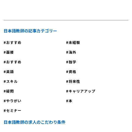
書の書き方の注意点1】顔写真 【日本
明会に参加しませんか？
語教師への転職｜履歴書の書き方の注
意点2】言葉遣い 【日本語教師への転
職｜履歴書の書き方の注意点3】修正
の仕方 日本語教師への転職｜履歴書
日本語教師の記事カテゴリー
の書き方について不安な人へ まとめ
おすすめ
未経験
日本語教師への転職｜履歴書の書き
方について解説する前に まずは、履
面接
海外
歴書について解説します。履歴書は個
おすすめ
独学
人の学歴や職歴、特技などを記載する
公的な文書です。虚偽の情報を記載す
英語
資格
ることは法的に問題となり、「私文書
スキル
将来性
偽造」として罰せられる可能性があり
疑問
キャリアアップ
ます。したがって履歴書を書く際は、
正確な情報を提供することが重要で
やりがい
本
す。履歴書を書く際は自己紹介の書類
セミナー
ではなく、重要な法的文書であること
を認識し、慎重に記入しましょう。
日本語教師の求人のこだわり条件
日本語教師への転職｜履歴書の書き方