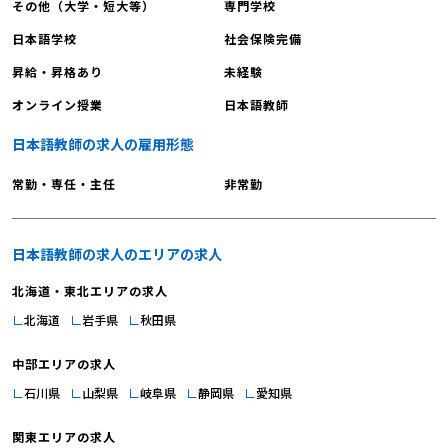
その他（大学・短大等）
専門学校
それでは「履歴書の基本的な書き方」
をご紹介していきます。パーツごとに
日本語学校
社会保険完備
詳しく解説していきますので、ぜひ履
昇給・昇格あり
未経験
歴書を書く際の参考にしてください
オンライン授業
日本語教師
ね。 【日本語教師への転職｜履歴書
の書き方1】日付 日付は提出日か前日
日本語教師の求人の雇用形態
の日付を記入。面接に持っていく場合
は当日の日付を記入しましょう。年号
常勤・専任・主任
非常勤
は西暦・和暦どちらで記入しても構い
ませんが、必ずどちらかに統一してく
ださいね。 【日本語教師への転職｜
日本語教師の求人のエリアの求人
履歴書の書き方2】氏名 氏名の「ふり
北海道・東北エリアの求人
がな」は履歴書の書き方に合わせまし
北海道
岩手県
秋田県
ょう（「ふりがな」はひらがな、「フ
リガナ」はカタカナ）。なお、姓と名
中部エリアの求人
にスペースを空けると読みやすくなり
石川県
山梨県
岐阜県
静岡県
愛知県
ます。 【日本語教師への転職｜履歴
書の書き方3】年齢 年齢は送付時の年
関東エリアの求人
齢を記入してください（送付時とは日