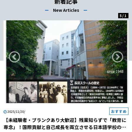
新着記事
方6】メールアドレス 【日本語教師へ
ー
New Articles
ー
の転職｜履歴書の書き方7】写真 【日
5
/
1
本語教師への転職｜履歴書の書き方
8】学歴 【日本語教師への転職｜履歴
書の書き方9】職歴 【日本語教師への
転職｜履歴書の書き方10】免許・資格
【日本語教師への転職｜履歴書の書き
方11】志望動機 【日本語教師への転
職｜履歴書の書き方12】通勤時間
【日本語教師への転職｜履歴書の書き
方13】趣味・特技 【日本語教師への
転職｜履歴書の書き方14】配偶者欄・
配偶者の扶養義務 【日本語教師への
転職｜履歴書の書き方15】本人希望欄
日本語教師への転職｜履歴書の正しい
おすすめ
書き方は手書き？パソコン作成？ 日
2025/11/20/
本語教師への転職｜履歴書の書き方の
【未経験者・ブランクあり大歓迎】残業知らずで「教育に
注意点 【日本語教師への転職｜履歴
専念」！国際貢献と自己成長を両立させる日本語学校の説