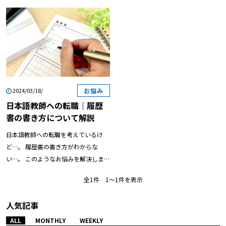
お悩み
2024/03/18/
日本語教師への転職｜履歴
書の書き方について解説
日本語教師への転職を考えているけ
ど…。 履歴書の書き方がわからな
い…。 このようなお悩みを解決しま
す。 この記事では、日本語教師への転
全1件 1〜1件を表示
職を考えている方に向けて「履歴書の
書き方」をご紹介します。後半部分で
人気記事
は「履歴書の書き方の注意点」をご紹
介しておりますので、ぜひ最後までご
ALL
MONTHLY
WEEKLY