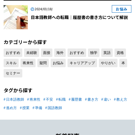
覧くださいね。なお、職務経歴書の書
お悩み
2024/03/18/
き方について知りたい方は「【日本語
日本語教師への転職｜履歴書の書き方について解説
教師】自己PRで差がつく！職務経歴
書はこう書く」や「日本語学校での職
務経歴書の書き方」、もしくは「日本
語教師の職務経歴書テンプレートと書
カテゴリーから探す
き方」や「日本語教師の職務経歴書の
おすすめ
未経験
面接
海外
おすすめ
独学
英語
資格
書き方と見本・フォーマット」をご覧
ください。 【目次】 日本語教師への
スキル
将来性
疑問
お悩み
キャリアアップ
やりがい
本
転職｜履歴書の書き方について解説す
セミナー
る前に 日本語教師への転職｜履歴書
の書き方 【日本語教師への転職｜履
タグから探す
歴書の書き方1】日付 【日本語教師へ
の転職｜履歴書の書き方2】氏名 【日
日本語教師
将来性
不安
転職
履歴書
書き方
違い
教え方
本語教師への転職｜履歴書の書き方
進め方
授業
準備
国語教師
3】年齢 【日本語教師への転職｜履歴
書の書き方4】住所 【日本語教師への
転職｜履歴書の書き方5】電話番号
【日本語教師への転職｜履歴書の書き