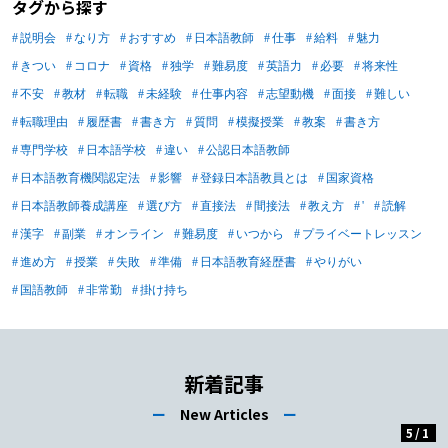
タグから探す
頼らないために 日本語教師必見｜非
常勤の日本語教師の掛け持ちについて
説明会
なり方
おすすめ
日本語教師
仕事
給料
魅力
相談したい方へ 日本語教師必見｜非
きつい
コロナ
資格
独学
難易度
英語力
必要
将来性
常勤の日本語教師の掛け持ちについて
不安
教材
転職
未経験
仕事内容
志望動機
面接
難しい
解説する前に 日本語教師のキャリア
転職理由
履歴書
書き方
質問
模擬授業
教案
書き方
を考える上で、常勤と非常勤の違いを
理解することは重要です。まずは、常
専門学校
日本語学校
違い
公認日本語教師
勤と非常勤の違いについて説明しま
日本語教育機関認定法
影響
登録日本語教員とは
国家資格
す。以下、常勤と非常勤の主な違いで
日本語教師養成講座
選び方
直接法
間接法
教え方
'
読解
す。 【日本語教師必見｜非常勤の掛
漢字
副業
オンライン
難易度
いつから
プライベートレッスン
け持ちについて解説する前に１】収
進め方
授業
失敗
準備
日本語教育経歴書
やりがい
入・待遇面 常勤講師は月給制で、基
国語教師
非常勤
掛け持ち
本給に加えて賞与や各種手当が支給さ
れることが一般的です。また、社会保
険や有給休暇などの福利厚生も充実し
ています。一方、非常勤講師は通常、
新着記事
担当コマ数に応じた時給制となるた
ー
New Articles
ー
め、授業がない長期休暇中は収入が大
5
/
1
幅に減少します。また、福利厚生面で