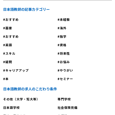
き方」や「【非常勤】日本語教師3年
日本語教師の記事カテゴリー
目の給料｜収入公開」をご覧くださ
い。 【日本語教師必見｜非常勤の掛
おすすめ
未経験
け持ちについて解説する前に2】業務
面接
海外
内容・責任範囲 常勤講師は授業担当
おすすめ
独学
以外にも、カリキュラム作成、入試業
務、学生指導、各種委員会活動など、
英語
資格
幅広い業務を担当します。学校運営に
スキル
将来性
も深く関わり、さまざまな場面で中心
的な役割を果たします。対して非常勤
疑問
お悩み
講師は主に授業担当が中心で、その他
キャリアアップ
やりがい
の業務は限定的です。ただし、この業
本
セミナー
務範囲の違いは、教育機関によって大
きく異なることがあります。詳しくは
日本語教師の求人のこだわり条件
「非常勤の日本語教師は掛け持ちorダ
ブルワークは必要？【常勤と非常勤の
その他（大学・短大等）
専門学校
違いなど】」をご覧ください。 【日
日本語学校
社会保険完備
本語教師必見｜非常勤の掛け持ちにつ