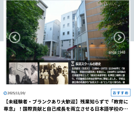
も限定的な待遇となることが多いた
め、自身で社会保険に加入するケース
もあります。なお、非常勤日本語教師
の給与は、担当授業のコマ数によって
大きく変動します。なお、一般的な給
与相場は1コマ（45分または90分）あ
たり2,000円～4,000円程度で、教育
機関や地域によって差があります。例
えば、1コマ90分3,000円の場合、1日
4コマ（6時間）を週5日担当すると、
月額で約24万円（4コマ×3,000円
×20日）となります。非常勤日本語教
師の給与事情について詳しく知りたい
おすすめ
2025/11/20/
方は「非常勤日本語教師は「仕事の掛
【未経験者・ブランクあり大歓迎】残業知らずで「教育に
け持ち」必須？？お給料事情について
専念」！国際貢献と自己成長を両立させる日本語学校の説
解説します！」や「【非常勤】日本語
明会に参加しませんか？
教師２年目の給料｜収入公開」、もし
くは「日本語教師の待遇。非常勤はつ
らい」や「日本語教師の給料事情と働