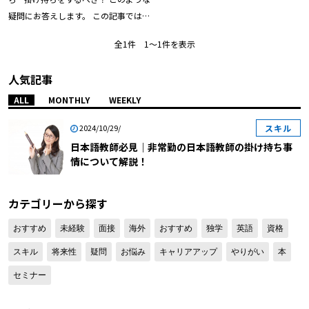
疑問にお答えします。 この記事では
『非常勤の日本語教師の掛け持ち事
全1件 1〜1件を表示
情』について解説していきます。後半
部分では「掛け持ちのメリット・デメ
人気記事
リット」についても触れていますの
で、ぜひ最後までご覧くださいね。
ALL
MONTHLY
WEEKLY
【目次】 日本語教師必見｜非常勤の
スキル
2024/10/29/
日本語教師の掛け持ちについて解説す
日本語教師必見｜非常勤の日本語教師の掛け持ち事
る前に 日本語教師必見｜非常勤の日
情について解説！
本語教師の掛け持ちとは？ 日本語教
師必見｜非常勤の日本語教師の掛け持
ち事情とは？ 日本語教師必見｜非常
カテゴリーから探す
勤の日本語教師が掛け持ちする仕事と
おすすめ
未経験
面接
海外
おすすめ
独学
英語
資格
は？ 日本語教師必見｜非常勤の日本
語教師が掛け持ちするメリット 日本
スキル
将来性
疑問
お悩み
キャリアアップ
やりがい
本
語教師必見｜非常勤の日本語教師が掛
セミナー
け持ちするデメリット 日本語教師必
見｜非常勤の日本語教師が掛け持ちに