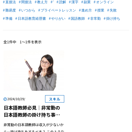
直接法
間接法
教え方
'
読解
漢字
副業
オンライン
難易度
いつから
プライベートレッスン
進め方
授業
失敗
準備
日本語教育経歴書
やりがい
国語教師
非常勤
掛け持ち
全
1
件中
1〜1
件を表示
スキル
2024/10/29/
日本語教師必見｜非常勤の
日本語教師の掛け持ち事情
について解説！
非常勤の日本語教師は収入が少ないか
ら…掛け持ちをするべき？ このような