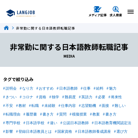
メディア記事
求人検索
非常勤に関する日本語教師転職記事
非常勤に関する日本語教師転職記事
MEDIA
タグで絞り込み
説明会
なり方
おすすめ
日本語教師
仕事
給料
魅力
きつい
コロナ
資格
独学
難易度
英語力
必要
将来性
不安
教材
転職
未経験
仕事内容
志望動機
面接
難しい
転職理由
履歴書
書き方
質問
模擬授業
教案
書き方
専門学校
日本語学校
違い
公認日本語教師
日本語教育機関認定法
影響
登録日本語教員とは
国家資格
日本語教師養成講座
選び方