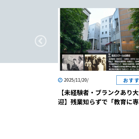
～8月2日（月）でした。基本的にこの時期
日本語教員試験は、2024年（令和6年）4月
月曜の４週間です。 出願に必要なもの 願書：『日本
導入される日本語教師の国家資格「登録日
語教育能力検定試験 受験案内』に添付された
員」の取得に必要な試験です。登録日本語
験料：14,500円（税込、2021年の場合）
するためには、まず「日本語教員試験」に
振替振込用紙を利用して支払い 出願：公益財団法人
必要があります。日本語教員試験には「基
日本国際教育支援協会に提出 試験日は年に1度1日の
「応用試験」の2種類があり、どちらの試験
みです。2021年は10月24日日曜日でした。 試験会場
する必要があります。ただし、登録日本語
試験会場は北海道、東北、関東、中部、近
関の実施する日本語教員養成課程を修了し
国、九州にそれぞれ1〜3カ所です。ご自宅
日本語教員試験の基礎試験が免除されます
疑問
おす
2025/11/20/
可能性もあるので調べておきましょう。 試験形式 試
て「応用試験」のみ受験となります。「日
験Ⅰ ：90分 100点 日本語教育の基礎的な知識 
転職｜日本語教師
【未経験者・ブランクあり大
国家資格は独学で取得できるのか？未経験
Ⅱ： 30分 40点 音声を媒体とした出題形式 試験Ⅲ
？
迎】残業知らずで「教育に専
取得方法は？」でも同様のことを伝えてい
120分 100点 現場対応能力を測定 以上の3種類の試
念」！国際貢献と自己成長を
【日本語教師の国家資格を独学で取得｜登
験は、間に休憩を挟んで1日で終了します。
させる日本語学校の説明会に
教員の取得要件2】実践研修を修了する 登録日本語教
試験Ⅱは、全問マークシート方式、試験Ⅲ
しませんか？
員を取得するためには、認定日本語教育機
クシート方式と一部記述式で実施されます。 独学
て実践研修を修了する必要があります。実