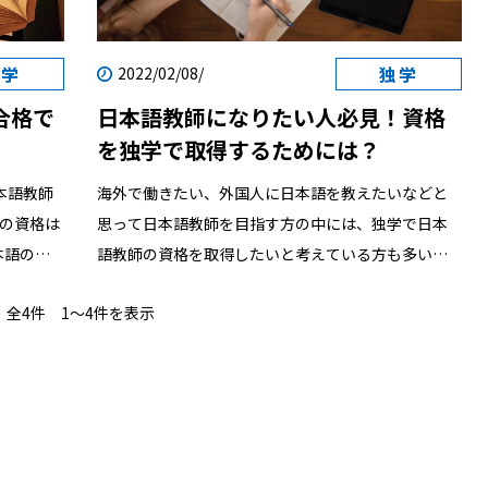
日本語教
語教師になるためには何をどう勉強するべきか 日本
得するに
語教師は一体どのようにしたらなれるのでしょう
独学
独学
2022/02/08/
の国家資
か。2021年の時点では日本語教師の国家資格は存在
合格で
日本語教師になりたい人必見！資格
の？ 日
せず、資格を持っていなくても日本語を教えることは
を独学で取得するためには？
｜日本語
できます。しかし日本語学校、日本語教育機関で日本
格を独学
語教師として働くためには、一般的に以下の3つの条
海外で働きたい、外国人に日本語を教えたいなどと
コツを紹
件のいずれかに当てはまることが採用条件とされて
思って日本語教師を目指す方の中には、独学で日本
には｜独
いるのが今の現状です。 -----------------------------
本語の個
語教師の資格を取得したいと考えている方も多いの
を独学で
--------------------------------------- 1.大学で日本語
人もいらっ
ではないでしょうか？ 今回は現役日本語教師の筆者
本語教師
教育の主専攻または副専攻を修了する 2.420時間の日
全4件 1〜4件を表示
校に就職を
が、そんな方に役立つ情報をお伝えします。 日本語
教師への
本語教師養成講座を修了する 3.日本語教育能力検定
の程度な
教師の資格って独学で取得できる？ そもそも日本語
試験に合格する ---------------------------------------
教師の資格って独学で取得できるのでしょうか？ 答
員とは？
----------------------------- これらの条件の中から日
やすくなり
えは「できます」。 以下でその方法についてみてい
本語を教
本語教育能力検定試験に合格し資格を取ることが、
きましょう。 独学で日本語教師を目指すには 日本語
ための国
日本語教師を独学で目指す方法となります。大学や特
教師になるためには、基本的に特別な資格が必要な
国家資格に
別な講座を修了していなくても日本語教師を目指し