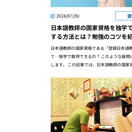
2024/07/29/
日本語教師の国家資格を独学
する方法とは？勉強のコツを
日本語教師の国家資格である「登録日本語
て…独学で取得できるの？ このような疑問にお答え
します。 この記事では、日本語教師の国家資格『登
録日本語教員』を独学で取得する方法につ
していきます。後半部分では「効率よく勉
のコツ」や「独学のメリット・デメリット
介していますので、ぜひ最後までお付き合
ね。なお、日本語教師の資格が“国家資格化
景”について知りたい方は「日本語教師の国
「登録日本語教員」とは？取得方法や注意
介！」をご覧ください。 【目次】 日本語教師の国家