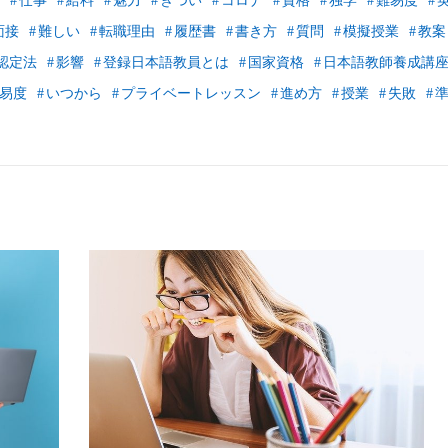
仕事
給料
魅力
きつい
コロナ
資格
独学
難易度
面接
難しい
転職理由
履歴書
書き方
質問
模擬授業
教案
認定法
影響
登録日本語教員とは
国家資格
日本語教師養成講
易度
いつから
プライベートレッスン
進め方
授業
失敗