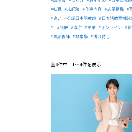
説明会
なり方
おすすめ
日本語教師
転職
未経験
仕事内容
志望動機
違い
公認日本語教師
日本語教育機関
'
読解
漢字
副業
オンライン
難
国語教師
非常勤
掛け持ち
全
4
件中
1〜4
件を表示