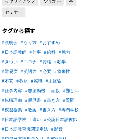
キャリアアップ
やりがい
本
セミナー
タグから探す
説明会
なり方
おすすめ
日本語教師
仕事
給料
魅力
きつい
コロナ
資格
独学
難易度
英語力
必要
将来性
不安
教材
転職
未経験
仕事内容
志望動機
面接
難しい
転職理由
履歴書
書き方
質問
模擬授業
教案
書き方
専門学校
日本語学校
違い
公認日本語教師
日本語教育機関認定法
影響
登録日本語教員とは
国家資格