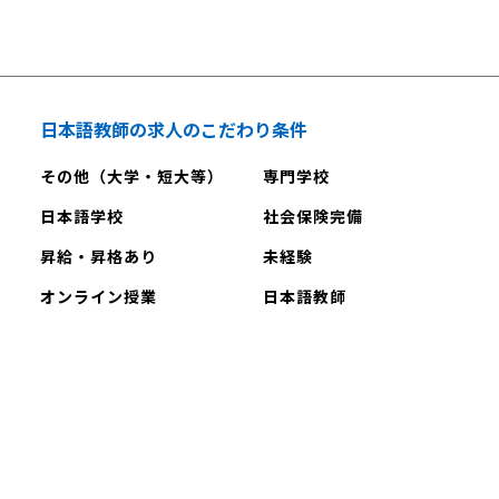
育能力検定試験の出題傾向や形式、内容についてざ
習のこと
語教師の資格を取得するメリット・デメリット いざ
もよるので
っと把握しましょう。 日本語教育能力検定試験を実
する者が受
日本語教師の試験合格を目指そうと思った時、独学
てくださ
施している公益財団法人 日本国際教育支援協会のHP
で勉強するメリット、デメリットはそれぞれどのよ
に、試験問題例が掲載されています。 また、過去問
の養成課
うなものか見てみましょう。 独学で資格の勉強をす
日本語教師の求人のこだわり条件
も出版されているので、それをざっと確認するのも良
るメリット① 費用を抑えられる 独学で日本語教師の
いと思います。 学習計画 試験の出題傾向や内容を把
その他（大学・短大等）
専門学校
ます。例え
資格の勉強をする最大のメリットは、お金をかけず
,000円
握できたところで、次は学習計画を立てます。 計画
62年4
に資格を取れるという点でしょう。日本語教師になる
日本語学校
社会保険完備
強した方
性を持って進めていくことで、成果や効果の可視化に
た日本語教
ための日本語教師養成講座を受講する場合、約40〜
昇給・昇格あり
未経験
つながったり軌道修正しやすくなったり、残り時間と
されま
50万円の費用が必要です。しかし独学で勉強する場
牲にする必
やるべきことを把握しやすくなったりします。 効率
オンライン授業
日本語教師
変革期！国
合、テキストや過去問題集などの教材を購入する費
となく、
的に勉強して合格したい！と思っている方には特に
本
用と受験料で数万円しかかかりません。 金銭的に余
日本
必須です。 独学での勉強ですので学習計画は自由に
語教員の
裕がない方でも自分の努力次第で日本語教師を目指
立てられますが、以下の4つのポイントはおさえてお
せるのが独学のメリットです。 独学で資格の勉強を
きたいところ。 ○試験までの勉強時間 ○長期、中
れば終了
するメリット② 時間や場所の自由度が高く自分のペ
期、短期の学習計画 ○無理な計画は禁物 ○具体的な
、令和６年
ースで手軽に始められる 独学で資格取得を目指す場
向、テキ
スケジュール、目標の可視化 以下で1つずつ説明しま
語教育機
合、いつでもどこでも勉強することができます。移動