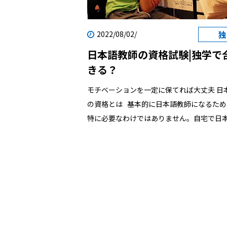
資格を独学で取得するには｜そもそも登録
員とは？ 日本語教師の国家資格を独学で取
2022/08/02/
は｜登録日本語教員の取得方法 日本語教師
日本語教師の資格試験|独学で
格を独学で取得するには｜独学で取得できる
きる？
本語教師の国家資格を独学で取得するには
教員試験の難易度は？ 日本語教師の国家資
モチベーションを一定に保てれば大丈夫 日本語教師
で取得するには｜効率よく勉強するための
の資格とは 基本的に日本語教師になるための資格は
介 日本語教師の国家資格を独学で取得する
特に必要なわけではありません。自宅で日
学のメリットとは？ 日本語教師の国家資格
人レッスンによって、日本語を教えている
取得するには｜独学のデメリットとは？ 日
しゃるでしょう。しかし国内外で日本語学
の国家資格を独学で取得するには｜日本語
しようとした場合には、日本語スキルがど
転職を考えている方へ 日本語教師の国家資格を独
のかを証明することが必要です。 以下のような試験
学で取得するには｜そもそも登録日本語教
や講座で、スキルを証明でき仕事を獲得し
登録日本語教員とは、日本語教育機関で日
ます。 日本語教育能力検定試験 全養協日本語教師検
えるための資質・能力を確認し、証明する
定 日本語教員養成講座 大学や大学院での日本語教師
家資格です。簡単に言えば、日本語教師の