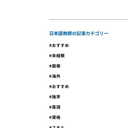
勉強するメリット・デメリット 独学で勉強するメリ
は、実際に外国人に日本語を教える教育実
ット・デメリットを見ていきます。性格に
です。実践研修は、以下のいずれかに該当
ご自分に合うかどうかを判断する目安にし
講することができます。 ①日本語教員試験の基礎試
い。 日本語教師の資格を独学で取得するメリット
験に合格した者 ②登録日本語教員養成機関
日本語教師の記事カテゴリー
自分のペースで勉強ができる 受講料を倹約できる 通
程を修了した又は修了見込みの者 なお、一定の要件
学の時間やお金を倹約できる 受講料は一般的に40～
おすすめ
を満たす場合には「実践研修」が免除され
50万円くらいです。参考書などテキストは、2
ば「現職者のうち民間試験に合格した者(昭和
未経験
前後ですから自分でテキストを購入して勉
月1日～平成15年3月31日の間に実施され
面接
が節約になるでしょう。 また時間配分も自分のペー
育能力検定試験に合格)」は実践研修が免除
スでできるので、仕事やその他のことを犠
海外
す。詳しくは「日本語教師の仕事は今、大
要がありません。生活のリズムを変えるこ
おすすめ
家資格化でココが変わる」をご覧ください。 【日
勉強ができることが大きなメリットでしょう。 
語教師の国家資格を独学で取得｜登録日本
独学
語教師の資格を独学で取得するデメリット 自分です
取得要件3】文部科学省に登録を申請する 最後に、文
べて用意する必要がある わからないことを質問でき
英語
部科学省で「登録日本語教員」の登録をす
ない 実践力がつかない モチベーションが続かない
資格
です。なお、登録日本語教員の登録申請は
何を勉強しなくてはならないか、試験の傾
度から随時整備されるウェブサイト「日本
スキル