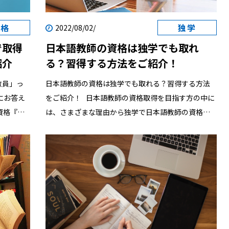
資格
独学
2022/08/02/
で取得
日本語教師の資格は独学でも取れ
紹介
る？習得する方法をご紹介！
教員」っ
日本語教師の資格は独学でも取れる？習得する方法
をご紹介！ 日本語教師の資格取得を目指す方の中に
は、さまざまな理由から独学で日本語教師の資格の
いて解説
勉強をしたいと考えている方もいらっしゃるのでは
強するため
ないでしょうか。 しかし実際に独学で日本語教師の
」をご紹
資格は取れるのか、何を勉強したらいいのか漠然と
いください
した不安を感じることがあるかもしれません。 そこ
された背
で今回は日本語教師の資格を独学で習得する方法を
家資格
ご紹介します。日本語教師の資格取得に向けて何から
点を紹
始めたらいいのかわからない、独学で勉強したいと
いう方はぜひ参考になさってください。 独学で日本