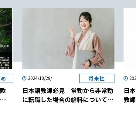
の月曜〜
と勉強時間を確保して対策すれば、独学での資格取
1日から
取り組む場合の学習期間の目安は約6ヶ月〜1年程で
得も不可能ではありません。 現に筆者もほぼ独学で
本語教
す。日本語教育能力検定試験は試験Ⅰ、試験Ⅱ、試験
書類 受
日本語教育能力検定試験に一発合格しました。 つま
教員を取得
Ⅲの3つの試験から構成されており、幅広い試験範囲
添付された
り、独学で日本語教師の資格が取得できるということ
合格する
に対して対策をする必要があります。 独学で日本語
ですね。 合格を勝ち取るためには、徹底的な対策と
礎試験」と
教師の資格習得を目指す方には転職やキャリアアッ
勉強が必要不可欠です。 以下で具体的な勉強方法、
にも合格
プを目指す社会人、またこれから働きたいと考えて
オススメの対策などについてみていきましょう。 独
教員養成機
いる主婦の方は多いのではないでしょうか。 仕事や
畿、中
学で日本語教育能力検定試験に合格するためのポイ
た方は、
家事育児で忙しい時間の合間をぬって試験の勉強を
から遠い
ント 資格取得を目指すなら、なるべく効率的に勉強
。したがっ
するのは簡単なことではありません。 実際に日本語
すめ
将来性
2024/10/29/
202
を進めたいですよね？ それにはいくつかポイントを
本語教師の
教師の試験に独学で合格された方々の声をまとめた
試験
おさえておく必要があります。 以下では、特に重要
歓
日本語教師必見｜常勤から非常勤
日本
の場合の
記事によると日本語教育の市販のテキストで知識を
：
なポイントを4つに絞ってお伝えします。 ・試験内
に転職した場合の給料について解
教師
ます。
得て、過去問題集を使い過去の試験の傾向を知り対策
容、傾向の把握 ・学習計画 ・教材選び ・モチベーシ
両立
説！
説！
録日本語
しています。 実際にフルタイムの社会人として働き
試験Ⅰと
ョン 試験内容、傾向の把握 どんな試験についても言
参加
ながら、たった4ヶ月で日本語教育能力検定試験に合
は、マー
えることですが、出題される問題を把握せずに対策
関におい
格した方が独学での勉強法を紹介した記事も参考に
で
はできないですよね？ ということで、まず日本語教
践研修と
なるのでぜひチェックしてみて下さい。 独学で日本