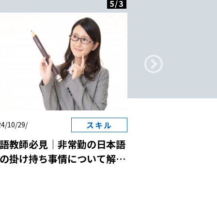
5
/
3
スキル
4/10/29/
2024/10/29/
語教師必見｜非常勤の日本語
日本語教師と国
の掛け持ち事情について解
は？