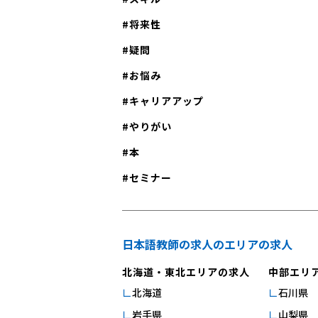
ストの選択などを全部自分で解決していか
関認定法ポータル」を通じて行う予定です
将来性
いけません。また試験に新たな条件が出て
「文化庁のホームページ」をご覧ください。 日
もあり、そのような情報を自分で見つけ出
疑問
語教師の国家資格を独学で取得するには｜
ります。 勉強をしていて分からない時に、テキスト
お悩み
得できるの？ 日本語教師の国家資格である「登録日
を上から下までじっくり探して、それでも
本語教員」は、独学でも取得できます。た
キャリアアップ
いこともあるでしょう。受講していればす
で日本語教員試験に合格した後、別途、登
て解決できることもあるので時間が無駄に
やりがい
修機関で実践研修（実習）を行うことが必
まう可能性があります。無駄に時間を費や
本
ますので、ご注意くださいね。日本語教員
を感じてしまう人も。 そういった気持ちはモチベー
に学習計画を立て、教科書やオンラインの
セミナー
ションにも影響してしまいます。独学での
スを活用することで、しっかりと試験に備
させるためにはモチベーションを保ち続け
できます。また、現在、文部科学省の公式
大切です。途中で諦めないように、ネット
「令和６年度日本語教員試験の出題内容及
日本語教師の求人のエリアの求人
に利用して問題を解決します。そのときわ
ル問題」が公開されています。試験対策を
も、毎日勉強しているとわかるようになっ
北海道・東北エリアの求人
中部エリ
ためには、最新の出題内容とサンプル問題
ともあるので、あまり一つのことにこだわ
北海道
石川県
クすることが重要です。したがって、令和
も大切です。 また学校に通って講座を受講している
岩手県
山梨県
本語教員試験を受験する方は、出題内容と