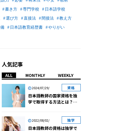
英語力
必要
将来性
不安
教材
書き方
専門学校
日本語学校
座
選び方
直接法
間接法
教え方
準備
日本語教育経歴書
やりがい
人気記事
ALL
MONTHLY
WEEKLY
資格
2024/07/29/
日本語教師の国家資格を独
学で取得する方法とは？勉
強のコツを紹介
独学
2022/08/02/
日本語教師の資格は独学で