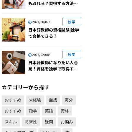
も取れる？習得する方法を
ご紹介！
独学
2022/08/02/
日本語教師の資格試験|独学
で合格できる？
独学
2022/02/08/
日本語教師になりたい人必
見！資格を独学で取得する
ためには？
カテゴリーから探す
おすすめ
未経験
面接
海外
おすすめ
独学
英語
資格
スキル
将来性
疑問
お悩み