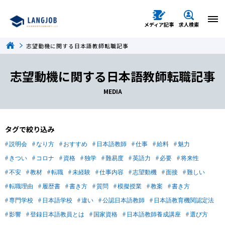
メディア記事
求人検索
志望動機に関する日本語教師転職記事
志望動機に関する日本語教師転職記事
MEDIA
タグで絞り込み
説明会
なり方
おすすめ
日本語教師
仕事
給料
魅力
きつい
コロナ
資格
独学
難易度
英語力
必要
将来性
不安
教材
転職
未経験
仕事内容
志望動機
面接
難しい
転職理由
履歴書
書き方
質問
模擬授業
教案
書き方
専門学校
日本語学校
違い
公認日本語教師
日本語教育機関認定法
影響
登録日本語教員とは
国家資格
日本語教師養成講座
選び方