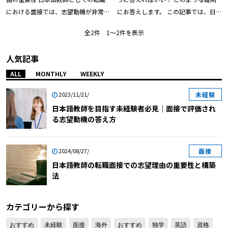
にお答えします。 この記事では、日本
語教師への転職を考えている方に向け
全2件 1〜2件を表示
て「志望動機の答え方」をご紹介しま
す。後半部分では「面接で使える志望
人気記事
動機の例文」や「面接で志望動機を伝
える際の注意点」をご紹介しておりま
ALL
MONTHLY
WEEKLY
すので、ぜひ最後までお付き合いくだ
未経験
2023/11/21/
さいね。なお、日本語教師になる方法
日本語教師を目指す未経験者必見｜面接で評価され
について知りたい方は「【体験談】日
る志望動機の答え方
本語教師の採用試験に未経験で合格。
合格への道のりを解説」や「【未経験
×日本語教師】日本語学校への就職活
面接
2024/08/27/
動で私がしたこと」をご覧ください。
日本語教師の転職面接での志望理由の重要性と構築
【目次】 日本語教師を目指す未経験
法
者必見｜面接で評価される志望動機の
答え方を紹介する前に 日本語教師を
カテゴリーから探す
目指す未経験者必見｜面接で評価され
る志望動機の答え方 【日本語教師を
おすすめ
未経験
面接
海外
おすすめ
独学
英語
資格