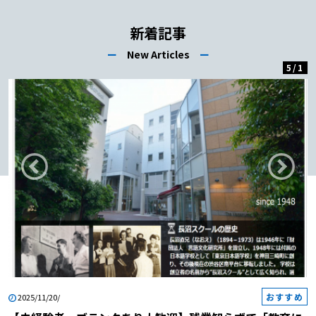
験者必見｜面接で使える志望動機の例
文 【日本語教師を目指す未経験者必
新着記事
見｜面接で志望動機を伝える際の注意
ー
New Articles
ー
点1】例文の通りに言う 【日本語教師
5
/
1
を目指す未経験者必見｜面接で志望動
機を伝える際の注意点2】待遇に関す
る内容は避ける 【日本語教師を目指
す未経験者必見｜面接で志望動機を伝
える際の注意点3】職場を学校と勘違
いしている内容は避ける 日本語教師
を目指す未経験者必見｜面接で志望動
機を伝える自信のない方へ まとめ
日本語教師を目指す未経験者必見｜面
接で評価される志望動機の答え方を紹
介する前に まずは、志望動機につい
て説明します。志望動機とは、応募先
の企業で「なぜ働きたいのか」を伝え
おすすめ
2025/11/20/
ることです。採用担当者は応募者から
志望動機を聞き、確認することによっ