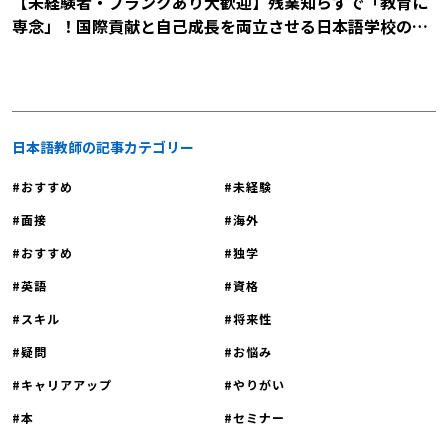
【未経験者・ブランクあり大歓迎】残業知らずで「教育に
て「自社への理解度」や「入社意欲の
専念」！国際貢献と自己成長を両立させる日本語学校の説
高さ」を見ようとしています。ですの
明会に参加しませんか？
で、志望動機で大切なことは、採用担
当者に「この人と一緒に働きたい！」
と思わせられるかどうかです。転職す
る際は、このポイントを意識して志望
日本語教師の記事カテゴリー
動機を伝えましょう。 日本語教師を
おすすめ
未経験
目指す未経験者必見｜面接で評価され
る志望動機の答え方 それでは、「面
面接
海外
接で評価される志望動機の答え方」を
おすすめ
独学
ご紹介します。面接に臨む際は、以下
英語
資格
のポイントを意識してくださいね。な
お、日本語教師の面接でよく聞かれる
スキル
将来性
質問については「【日本語教師60名が
疑問
お悩み
回答】日本語学校の面接や模擬授業で
聞かれやすい質問と対策」や「日本語
キャリアアップ
やりがい
教師をしている方の体験談」、もしく
本
セミナー
は「【日本語教師の面接】質問内容や