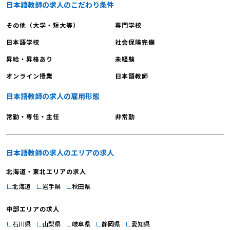
服装について採用担当が解説」をご覧
日本語教師の求人のこだわり条件
ください。 【日本語教師を目指す未
その他（大学・短大等）
専門学校
経験者必見｜面接で評価される志望動
機の答え方1】結論から言う 1番目に
日本語学校
社会保険完備
ご紹介する面接で評価される志望動機
昇給・昇格あり
未経験
の答え方は『結論から言う』です。ま
オンライン授業
日本語教師
ずは結論から述べてください。結論フ
ァーストは物事をわかりやすく伝える
日本語教師の求人の雇用形態
ための技法。結論から述べることで論
理的に要点を伝えることができます。
常勤・専任・主任
非常勤
ですので、志望動機は結論から伝えて
くださいね。 【日本語教師を目指す
未経験者必見｜面接で評価される志望
日本語教師の求人のエリアの求人
動機の答え方2】ロジカルに話す 2番
北海道・東北エリアの求人
目にご紹介する面接で評価される志望
北海道
岩手県
秋田県
動機の答え方は『ロジカルに話す』で
す。志望動機とは事前に決めているも
中部エリアの求人
の。急に聞かれた質問ではありませ
石川県
山梨県
岐阜県
静岡県
愛知県
ん。ですので、ロジカルに話せないと