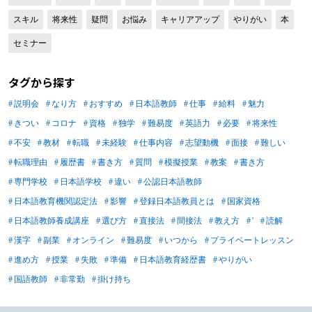
目指す未経験者必見｜面接で評価され
スキル
将来性
疑問
お悩み
キャリアアップ
やりがい
本
る志望動機の答え方1】結論から言う
【日本語教師を目指す未経験者必見｜
セミナー
面接で評価される志望動機の答え方
2】ロジカルに話す 【日本語教師を目
タグから探す
指す未経験者必見｜面接で評価される
説明会
なり方
おすすめ
日本語教師
志望動機の答え方3】簡潔に話す 【日
仕事
給料
魅力
本語教師を目指す未経験者必見｜面接
きつい
コロナ
資格
独学
難易度
英語力
必要
将来性
で評価される志望動機の答え方4】志
不安
教材
転職
未経験
仕事内容
志望動機
面接
難しい
望動機を明確に伝える 【日本語教師
転職理由
履歴書
書き方
質問
模擬授業
教案
書き方
を目指す未経験者必見｜面接で評価さ
専門学校
日本語学校
違い
公認日本語教師
れる志望動機の答え方5】入社後に実
日本語教育機関認定法
影響
登録日本語教員とは
国家資格
現したいことを伝える 【日本語教師
日本語教師養成講座
選び方
直接法
を目指す未経験者必見｜面接で評価さ
間接法
教え方
'
読解
れる志望動機の答え方6】大きな声で
漢字
副業
オンライン
難易度
いつから
プライベートレッスン
ハキハキと話す 【日本語教師を目指
進め方
授業
失敗
準備
日本語教育経歴書
やりがい
す未経験者必見｜面接で評価される志
国語教師
非常勤
掛け持ち
望動機の答え方7】自分なりの経験談
を盛り込む 日本語教師を目指す未経