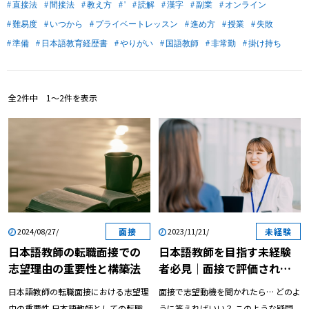
直接法
間接法
教え方
'
読解
漢字
副業
オンライン
難易度
いつから
プライベートレッスン
進め方
授業
失敗
準備
日本語教育経歴書
やりがい
国語教師
非常勤
掛け持ち
全
2
件中
1〜2
件を表示
面接
未経験
2024/08/27/
2023/11/21/
日本語教師の転職面接での
日本語教師を目指す未経験
志望理由の重要性と構築法
者必見｜面接で評価される
志望動機の答え方
日本語教師の転職面接における志望理由の重要性 日本語教師としての転職における面接では、志望動機が非常に重要な要素です。ここではなぜ志望動機がこれほどまでに重要なのかを具体的に見ていきましょう。 まず第一に、志望動機は面接官に対して、なぜその学校や教育機関に応募したのか、またその職務にどれほどの情熱と興味を持っているのかを示す重要な指針となります。日本語教師の職務においては、教育に対する姿勢や学生とのコミュニケーション能力が求められます。志望動機を明確にすることで、あなたの教育理念や目指す方向性を強調し、面接官に良い印象を与えることができます。 次に、転職の面接では、以前の職場での経験をどのように活かすかが問われます。志望動機を通じて、自分がこれまでの経験をどう活かし、新しい職場で何を実現したいのかを具体的に語ることができれば、面接官にとって非常に魅力的な候補者となるでしょう。たとえば、以前の職場でのプロジェクトや学生との関わりを通じて得たスキルや知識を、次の職場でどのように活用していきたいのかを述べることが、志望動機を明確にするためには不可欠です。 また、志望動機は単に転職先の待遇が良いからや勤務地が便利だからといった表面的な理由だけにとどまるべきではありません。もちろん待遇や勤務地も重要ですが、それ以上に、自分の教育に対する考え方や情熱を前面に押し出すことが大切です。たとえば、この学校の教育理念に共感し、自分の教育スタイルと合わせて学生たちにより良い学びを提供したいといった具体的で感情的な志望動機があれば、面接官にもあなたの熱意が伝わります。 さらに、志望動機を考えることで自己理解が深まるという利点もあります。転職活動を通じて、自分が本当に求めているもの、何を大切にしたいかを再考する機会となります。日本語教師としてのキャリアにおいては、教育に対する自分の価値観や教育スタイルを明確にすることが、今後のキャリア形成においても重要です。志望動機が明確であるほど、意思決定がしやすくなり、その結果良い職場環境に巡り合える可能性が高まります。 面接で志望動機を述べる際のポイントとしては、まずその学校や教育機関についてリサーチを行い、具体的な情報を持っておくことが重要です。学校の教育理念やカリキュラム、学生層などについて理解していることを示すことで、面接官に対する真剣さを伝えることができます。また、実際に自分が果たしたい役割やどのように貢献できるかを具体的に語ることが、説得力を持たせるためには不可欠です。 面接においては志望動機の言い回しにも工夫が必要です。志望動機として「私はこの職場が大好きだから」といった感情的な表現とともに、「この教育方針に惹かれ、自分の経験を活かして貢献できると考えているから」といった論理的な理由を組み合わせることで、よりバランスの取れたアプローチが可能です。 最後に、面接の際には緊張することが多いですが、志望動機をしっかりと練り上げておくことで自信を持って臨むことができます。面接官に良い印象を与えるためには、自分の志望動機をしっかりアピールすることが重要です。志望動機がしっかりしていれば、面接官に対して強い印象を与えることができ、面接の結果にも良い影響を与えるでしょう。 以上のように、日本語教師としての転職における面接では、志望動機は非常に重要な要素です。あなたの教育に対する情熱やキャリアにおける方向性を明確にすることで、より良い面接の結果を導き出し、一歩前進するための大きな助けとなります。志望動機をしっかりと考えることで、転職活動の成功に繋がることを願っています。 注意 「志望理由」はただの表面的な理由ではなく、本当の自分の情熱や価値観を反映させることが大切です。また、実際の経験や具体的なエピソードを交えることで、説得力を持たせると良いでしょう。事前のリサーチをしっかり行い、論理的かつ情熱的に語ることが必要です。 参考: それぞれのストーリー。日本語教師を目指した、きっかけとは 志望理由とは？ 日本語教師としての転職において、志望動機が非常に重要な要素です。志望動機がなぜこれほどまでに重要なのかを具体的に見ていきましょう。 まず第一に、志望動機は、なぜその学校や教育機関に応募したのか、そしてその職務に対してどれほどの情熱と興味を持っているのかを示す重要な指針となります。日本語教師の職務においては、教育に対する姿勢や学生とのコミュニケーション能力が求められます。志望動機を明確にすることで、教育理念や目指す方向性を強調し、相手に良い印象を与えることができます。 次に、転職では、以前の職場での経験をどのように活かすかが問われます。志望動機を通じて、自分がこれまでの経験をどう活かし、新しい職場で何を実現したいのかを具体的に語ることができれば、相手にとって非常に魅力的な候補者となるでしょう。たとえば、以前の職場でのプロジェクトや学生との関わりを通じて得たスキルや知識を、次の職場でどのように活用していきたいのかを述べることが、志望動機を明確にするためには不可欠です。 また、志望動機は単に転職先の待遇が良いからや勤務地が便利だからといった表面的な理由だけにとどまるべきではありません。もちろん待遇や勤務地も重要ですが、それ以上に、自分の教育に対する考え方や情熱を前面に押し出すことが大切です。たとえば、この学校の教育理念に共感し、自分の教育スタイルと合わせて学生たちにより良い学びを提供したいといった具体的で感情的な志望動機があれば、相手にもあなたの熱意が伝わります。 さらに、転職したい理由には、キャリアアップや専門性の向上を目指す要素も含めることができます。具体的には、「自分の専門性を高めるために、より挑戦的な環境での経験を得たい」といった表現を用いて、自分の成長意欲をアピールすることが効果的です。これにより、単なる転職ではなく、自分のキャリア設計に基づいた選択であることが伝わります。 志望動機を考えることで自己理解が深まるという利点もあります。転職活動を通じて、自分が本当に求めているもの、何を大切にしたいかを再考する機会となります。日本語教師としてのキャリアにおいては、教育に対する自分の価値観や教育スタイルを明確にすることが、今後のキャリア形成においても重要です。志望動機が明確であるほど、意思決定がしやすくなり、その結果良い職場環境に巡り合える可能性が高まります。 志望動機を述べる際のポイントとしては、まずその学校や教育機関についてリサーチを行い、具体的な情報を持っておくことが重要です。学校の教育理念やカリキュラム、学生層などについて理解していることを示すことで、相手に対する真剣さを伝えることができます。また、実際に自分が果たしたい役割やどのように貢献できるかを具体的に語ることが、説得力を持たせるためには不可欠です。 志望動機の言い回しにも工夫が必要です。志望動機として「私はこの職場が大好きだから」といった感情的な表現とともに、「この教育方針に惹かれ、自分の経験を活かして貢献できると考えているから」といった論理的な理由を組み合わせることで、よりバランスの取れたアプローチが可能です。 最後に、転職の際には緊張することが多いですが、志望動機をしっかりと練り上げておくことで自信を持って臨むことができます。相手に良い印象を与えるためには、自分の志望動機をしっかりアピールすることが重要です。志望動機がしっかりしていれば、相手に対して強い印象を与えることができ、転職の結果にも良い影響を与えるでしょう。 まとめると、日本語教師の転職における志望動機には、過去の経験、転職先の理念との一致、自分自身の成長意欲、そして明確なコミュニケーションが求められます。これらの要素をバランスよく組み込むことで、より印象的で説得力のある志望動機を作成することが可能になります。相手が期待する日本語教師としての姿を具体的に描くことができれば、転職の成功に近づくでしょう。自分の信念や情熱を込めた志望動機は、あなた自身の強さを示す大きな武器となります。 筆者からのコメント 転職面接における志望理由は、自分自身の経験や成長意欲を伝える絶好の機会です。しっかりとした準備を行い、自分の教育観と転職先の理念を結びつけることで、より説得力を持ったアピールが可能になります。誠実さと情熱を込めて、その思いをしっかり伝えましょう。 参考: 日本語教師の履歴書の書き方とは｜インターカルト日本語教員養成研究所 なぜ志望理由がカギとなるのか？ 面接において志望理由が成功のカギとなる理由は、単に自身のキャリアを語るだけでなく、応募先の組織や職務に対する適合性を示す重要な要素だからです。特に「日本語教師」としての転職を考えている場合、この理由は面接官に強くアピールできるポイントとなります。 まず面接官は、応募者の志望理由を通じて、その応募者がどのような意図で転職を考えているのかを理解しようとします。特に「日本語教師」の職は、言語を教えるだけでなく、異文化理解や教育方針など、多くの要素が絡んでいるため、志望理由においてこれらへの指針を示すことが求められます。面接官は、過去の経験や成果についての説明と共に、その経験が応募先の教育文化や理念にどう貢献できるのかを知りたいと考えています。 次に、志望理由が具体的なものであることが求められます。抽象的な表現ではなく、具体的なエピソードや実績を盛り込みながら、「日本語教師」としての自分がその職にどうフィットし、その結果何を成し遂げられるのかを示すほうが効果的です。たとえば、以前の職場でのどのような教育法を取り入れたのか、またその結果生徒たちにどのような成長や成果が見られたのかを示すことが、面接官の心をつかむポイントになります。 さらに、面接官は応募者の「日本語教師」としての専門性を重視します。志望理由の中に、自分の教育理念や使いたい教材、指導法、あるいは特定のニーズに特化した理由などを盛り込むことで、自分がこの職に対する熱意を持っていることを示すとともに、その職務に必要な技能を保持していることを印象づけることができます。例えば、生徒の多様な背景や学習スタイルに対応するために、どのように自分の指導法を調整しているかなども重要なポイントです。 また、転職理由を明確にすることも大切です。志望理由の中に、なぜその教育機関を選んだのか、前職から何を学び、それをどう活かしたいかを絡めることで、志望動機に深みと説得力を持たせることができます。例えば、新しい環境での挑戦を求める中で、「日本語教師」として担う役割に対する理解とビジョンを共有することで、面接官に「教育に対する情熱と成長への意欲が感じられる」と思わせることができます。 さらに、面接官が何を重視しているかを知ることも重要です。多くの教育機関では、チームワークやコミュニケーション能力が不可欠とされるため、志望理由を述べる際にこれらのスキルに触れることが望ましいです。効果的なコミュニケーションやチームでの協働経験について具体的な事例を挙げることで、面接官に「この候補者はチームに貢献できる」と印象づけることが可能となります。 最後に、自分の成長を求める姿勢も忘れてはいけません。面接の際には、自己成長に対する意欲を示すことも重要で、「日本語教師」としての職務を通じてどのように自分自身を成長させていきたいかを語ることが、面接官に強い印象を残す要因となります。求職者が将来的に組織にどう貢献したいか、教育界での自身の成長をどう捉えているのかを示すことで、採用後も当該組織にとって価値ある人材であることをアピールできるのです。 このように、志望理由は単なる応募動機にとどまらず、自分自身を売り込むための最も重要な手段の一つです。「日本語教師」としての志望動機を具体的に述べることで、面接官に対して強い印象を与え、転職の成功に繋げることが可能となります。 ここがポイント 志望理由は面接成功のカギです。具体的なエピソードや実績を交え、「日本語教師」としての熱意を示すことで、面接官に印象を与えることができます。また、転職理由や成長意欲、その教育機関での貢献を明確に述べることも重要です。 参考: 教員・教師の受かる志望動機の書き方｜経験別の例文も紹介 志望理由が評価される側面 面接において志望理由は、応募者の熱意や価値観、適性を示す重要な要素となります。特に日本語教師としての転職を考える際には、自分がなぜその学校や機関で働きたいのかを明確に伝えることが求められます。面接官が志望理由を評価する際には、いくつかの基準や側面がありますので、それを理解し、効果的にアピールするためのポイントを考えてみましょう。 まず、志望理由の明確さと具体性が重要です。 面接官は、あなたが日本語教師としての経験やスキルをどう活かし、その組織でどのように貢献できるのかを知りたがっています。曖昧な表現や一般的な理由ではなく、具体的な事例やエピソードを交えて、自身の経験を基にした志望理由を伝えることが必要です。たとえば、「日本語教育が好きだから」といった漠然とした理由ではなく、「以前の職場で、学生が日本語を学び、成長していく姿を見て大きなやりがいを感じたから」と言えると、面接官に響きやすくなります。 次に、自己分析と組織理解の深さも評価されることでしょう。 自分自身の強みや弱み、教師としてのスタイルを理解し、それが面接を受ける学校や機関の理念にどう合致するのかを示すことが大切です。たとえば、その学校の教育方針や文化について事前に調べ、「この学校のアプローチに共感し、自分の指導法と融合させることができると思いました」といった具体的なつながりを持たせた志望理由が効果的です。 また、情熱とコミットメントをアピールする側面も考慮されます。 日本語教師としての役割は単なる教育だけでなく、学生との関係性や文化交流など、多岐にわたります。そのため、「日本語教育を通じてグローバルな視点を持つ学生を育成したい」という情熱を示すと、面接官はあなたの本気度を感じ取ることができるでしょう。このような熱意は、学生に対する影響力や教育の質にも直結するため、重視されます。 さらに、長期的なビジョンを持つことも重要です。 転職を決意した理由や、今後のキャリアプランについても触れると良いでしょう。「日本語教師としての経験を蓄積し、将来的にはリーダーシップを取る役割に挑戦したい」というように、具体的な目標設定をすることで、面接官に対して成長意欲や目標に対する真剣さを示せます。 ここでは、どのようにして自分の志望理由を効果的にアピールできるかのポイントをいくつか挙げます。 1. 準備とリサーチを行うこと: その学校や機関の特徴、理念、取り組みを事前にリサーチし、どのように自分の経験がその場にフィットするのかを考えておきましょう。 2. 具体的なエピソードを用いること: 自分の経験や実績を具体的に示し、どのような成果を上げてきたかを明確に伝えます。たとえば、「学生の発表会で日本文化について発表を行い、それがきっかけで多くの学生が日本に興味を持つようになった」といった具体的な成果です。 3. 自分の強みと弱みを見極めること: どのような教育スタイルを持っているのか、どの面で他の応募者と異なるのかを考え、それを志望理由に織り交ぜましょう。 4. 情熱を強調すること: 教育に対する情熱や志を具体的な事例で示し、自分が今後どのように日本語教育に貢献したいのかを語ります。 5. 未来の展望を描くこと: 転職を通じて自分がどのように成長したいのか、キャリアのビジョンを明確にすることで、面接官に対する信頼感を築くことができます。 以上のポイントを踏まえて、自身の志望理由を練り直すことで、転職面接において日本語教師としての強いアピールにつながるでしょう。自分自身をしっかりと分析し、相手に伝える姿勢を忘れずに、誠実に自分の気持ちを表すことが一番重要です。 面接官は志望理由の明確さや具体性、自己分析と組織理解、情熱を重視します。自身の経験を基に、学校との関連や将来の目標も説明することで、効果的にアピールできます。 ポイント 説明 準備 学校の理念を調べ、フィットする経験を伝える。 具体的エピソード 実績を具体的に述べ、成果を示す。 情熱 教育に対する情熱を具体的な事例で表現。 未来の展望 キャリアビジョンを描き、成長の意欲を示す。 参考: 日本語教師の志望動機の例文はどうすればいい？わかりやすく解説 | 日本語教師キャリア | 日本語教師の求人・転職・募集サイト 日本語教師の転職面接で強い志望理由の構築法 強い志望理由を構築することは、日本語教師としての転職において非常に重要です。このセクションでは、具体的な方法とステップを提供し、各方法がどのように役立つかを説明します。 自己分析を行う 最初のステップは、自己分析です。自分がなぜ日本語教師を目指しているのか、またなぜ転職を考えているのかを明確にすることが必要です。自己分析を通じて、自分の経験やスキルを洗い出し、「何が自分を日本語教師として特別にしているのか」を考えます。このプロセスは、具体的なエピソードや成果を言語化する助けになります。これにより、志望理由を強化し、自分の熱意や適性を伝える基礎が出来上がります。 目標とビジョンの設定 次に、自分の日本語教師としての目標やビジョンを設定します。たとえば、「日本語を通じて異文化交流を促進する」というビジョンは、志望理由をより具体的かつ情熱的なものにします。目標設定は、将来の勤務先でどのように貢献できるかを具体化する手助けになります。志望理由を明確にすることで、未来のビジョンが実現可能であることや、会社の理念とどう結びつくかを示すことができます。 勤務先の調査 次に、応募先の学校や組織についてリサーチを行います。これにより、その組織が求めているスキルや理念に合致した志望理由が作成できます。たとえば、その学校が特に重視している教育方針やカリキュラムを理解することが重要です。具体的な内容を盛り込むことで、「この学校の教育理念に共感し、さらに自分の経験を活かして貢献したい」といった志望理由を構築できます。これにより、自分がその組織にフィットする可能性を強調できます。 他者の意見を取り入れる 友人や同僚に自分の志望理由を話してみるのも有効です。彼らからのフィードバックを受けることで、自己評価では気づけなかった点や強みを確認できます。また、他者の視点から自分の強みを補強してもらうことで、より説得力のある志望理由ができあがります。この過程を通じて、自己主張に自信を持てるようになります。自分の強みとその裏付けを明確にすることで、緊張感のある状況でも冷静に自身の意見を述べることができるでしょう。 模擬練習を実践する 最後に、模擬練習を行うことをお勧めします。これにより、自分の志望理由を実際に話す練習ができ、どのように言葉を選ぶかや、どのように情熱を持って伝えるかを確認できます。具体的な答えを考えることで、スムーズに自分の考えを伝えるための準備が整います。模擬練習は、実践を通じてストレスを軽減させる助けにもなり、リラックスして自分の志望理由を表現できるようになるでしょう。 結論 以上のステップを通じて、強い志望理由を構築することが可能です。自己分析、目標設定、勤務先調査、他者の意見、模擬練習という5つの方法を組み合わせることで、あなた自身の日本語教師としての魅力を伝えることができるでしょう。このプロセスは、単に転職を成功させるためだけでなく、今後のキャリアにおいて重要なスキルとなります。自分をアピールする場でしっかりとした準備を通じて、自分の情熱を伝えられるチャンスに変えていきましょう。 要点まとめ 強い志望理由を構築するためには、自己分析、目標設定、勤務先の調査、他者の意見を取り入れること、模擬面接を実践することが重要です。これにより、日本語教師としての魅力を伝え、転職面接を成功させるための自信が得られます。 参考: 日本語教師 転職日本語教師転職面接に活かす！具体的な志望動機のポイントと例文 日本語教師 転職 自分の経験を活かす理由を考える 日本語教師としての転職を考える際、面接で「自身の教育や文化交流に関する経験をどう活かすか」という質問は非常に重要です。私自身の経験を振り返りながら、具体的なアイデアを述べたいと思います。 まず、私の教育に関する経験は、多様な背景を持つ学生との交流を通じて培われました。日本語教師として、生徒のニーズに合わせたカスタマイズされた教育法を活用することが重要です。たとえば、各国からの学生が抱える日本語学習の障壁を理解するために、文化的背景や学習スタイルの違いを学ぶことに注力しました。この点を面接でアピールすることで、将来的にどのように新しい環境で教育を展開できるかを示せるでしょう。 次に、文化交流に関する経験ですが、日本語教師としての活動を通じて異文化理解を促進する方法に重点を置いています。例えば、定期的に異文化交流イベントを開催し、日本の伝統文化や現代文化を生徒と共有することができます。面接の場では、これらのイベントが生徒同士の理解を深め、言語習得のモチベーション向上につながったことを具体的に説明することができるでしょう。 また、教育技術の活用も重要なポイントです。私自身、オンライン教育プラットフォームを活用した授業を行ってきましたが、特に新しい技術が教育の質を向上させる要因になると信じています。例えば、ビデオ会議ツールを用いて、海外の日本文化に興味を持つ学生とのグローバルなクラスを構築することで、多様な視点を持つ生徒との交流を図ることができます。このような具体的なアイデアを面接で提案することで、転職先における自分の役割を明確に示すことが可能です。 さらに、私の教育経験を活かした具体策として、言語交換プログラムを導入することが考えられます。日本語を学びたい外国人と、その言語を教えたい日本人をマッチングすることで、相互に学び合う環境を整えることができます。面接では、これにより生徒同士のコミュニケーションを深め、言語習得だけでなく、文化理解を促進する効果があることを強調したいです。 最後に、私が転職を希望する理由の一つは、教育を通じて文化交流を促進し、学生により良い学びの場を提供したいからです。面接では、教育の質や文化の理解が学習効果にどれほど影響を与えるかを具体的なデータや自身の経験を交えて述べながら、入職後のビジョンをしっかりと語りたいです。私の知識と経験を最大限に活かして、教育機関の発展に寄与したいと考えてい
面接で志望動機を聞かれたら… どのよ
うに答えればいい？ このような疑問