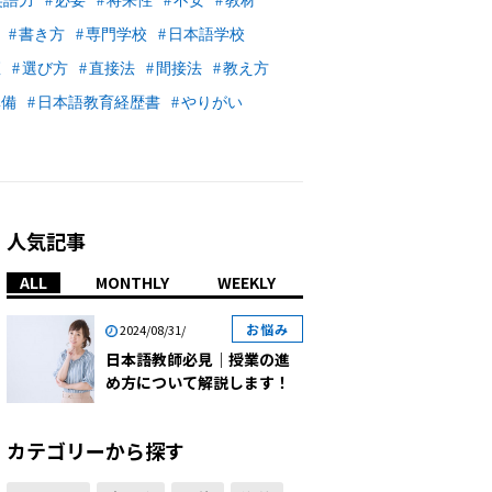
英語力
必要
将来性
不安
教材
書き方
専門学校
日本語学校
座
選び方
直接法
間接法
教え方
準備
日本語教育経歴書
やりがい
人気記事
ALL
MONTHLY
WEEKLY
お悩み
2024/08/31/
日本語教師必見｜授業の進
め方について解説します！
カテゴリーから探す