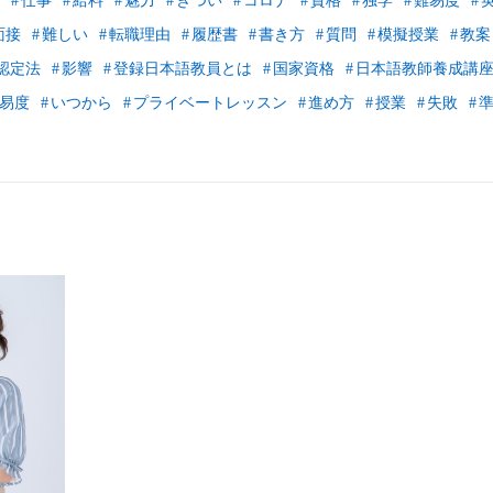
仕事
給料
魅力
きつい
コロナ
資格
独学
難易度
面接
難しい
転職理由
履歴書
書き方
質問
模擬授業
教案
認定法
影響
登録日本語教員とは
国家資格
日本語教師養成講
易度
いつから
プライベートレッスン
進め方
授業
失敗