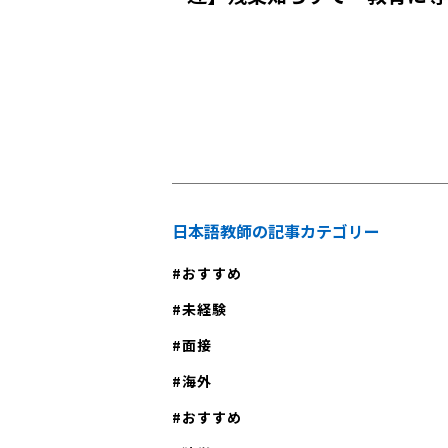
念」！国際貢献と自己成長を
しょう。「日本語の授業の進め方について
させる日本語学校の説明会に
るサイト」や「授業はどうやってすすめた
教師歴17年目のやり方教えます」でも同様
しませんか？
伝えています。 【日本語教師が知っておきたい授業
の進め方とは｜基本的な進め方2】誘導 ウォーミング
アップの後は、メインコンテンツへの誘導
す。例えば文法の授業であれば、本日学習
使われそうな場面を想定し、「このような
日本語教師の記事カテゴリー
何と言うでしょうか？」といった質問を投
おすすめ
す。これにより、学習者の興味を引き出し
法の必要性を実感させることができるため
未経験
果的です。なお、読解の授業の場合は、教
面接
クに関連する簡単な会話を行ったり、既習
海外
いたゲームを実施したりするといいでしょ
会話やゲームを行っておけば、学習者の理
おすすめ
まり、本題へのスムーズな移行が期待でき