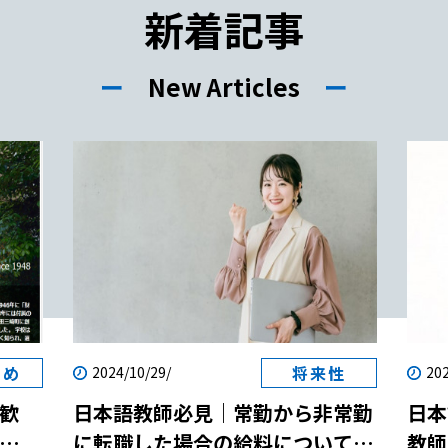
新着記事
絵や写真
授業の進
ー
New Articles
ー
【日本語教
5】ジェ
い授業の
いる方へ
とは｜基
本語の授業
な進め方
プを行い
すめ
将来性
2024/10/29/
202
容を簡単に
歓
日本語教師必見｜常勤から非常勤
日本
るのが効果
に転職した場合の給料について解
教師
のもいいで