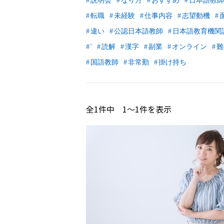
説明会
なり方
おすすめ
日本語教師
転職
未経験
仕事内容
志望動機
違い
公認日本語教師
日本語教育機関
'
読解
漢字
副業
オンライン
難
国語教師
非常勤
掛け持ち
全
1
件中
1〜1
件を表示