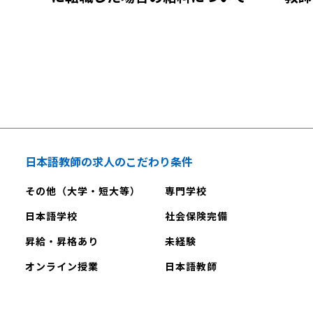
両立
説！
説！
解説してい
参加
らいい？
のことを
を行いま
する文法が
状況では
日本語教師の求人のこだわり条件
げかけま
その他（大学・短大等）
専門学校
、新しい文
非常に効
日本語学校
社会保険完備
材のトピッ
昇給・昇格あり
未経験
の単語を用
オンライン授業
日本語教師
う。事前に
解度が高
ます。