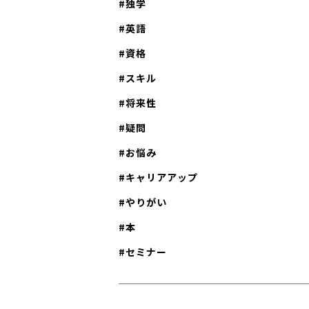
独学
【日本語教師が知っておきたい授業の進め
英語
基本的な進め方3】メインコンテンツ 次は、その日の
資格
重要ポイントを詳しく解説したり、練習し
す。例えば、文法の授業では新しい文法を
スキル
本的な意味と使い方を説明します。さらに
将来性
や使い方を定着させるために基本的な練習
疑問
す。一方、読解授業では、さまざまな文章
ことで言語理解力を高めます。また、発音
お悩み
ーションの練習を行うことで、自然な話し
キャリアアップ
けるサポートを行います。文法の授業も読
やりがい
も、学習者の理解度を確認しながら進め、
本
じて補足説明を行うことが重要です。理解
ながら授業を進めることで、個々の学習ニ
セミナー
せた指導が可能となるでしょう。 【日本語教師が知
っておきたい授業の進め方とは｜基本的な進
応用練習 続いては、メインコンテンツで学んだ文型