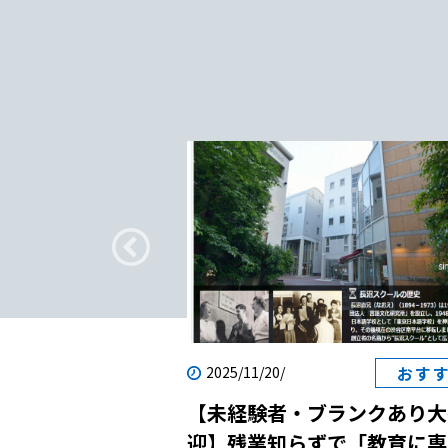
知っておきたい授業の進め方とは｜特徴3】
を使用する 【日本語教師が知っておきたい
め方とは｜特徴4】わかりやすく説明する 
師が知っておきたい授業の進め方とは｜特徴
スチャーを使う 日本語教師が知っておきた
進め方とは｜日本語学校への転職を考えて
日本語教師が知っておきたい授業の進め方
本的な進め方を紹介 では早速、「日本語の授業の進
め方」をご紹介していきます。一般的に日
は、以下の流れで進めていきます。 【日本語教師が
知っておきたい授業の進め方とは｜基本的
1】導入 授業の始めに、学習者の脳内を日本語学習モ
ードに切り替えるためのウォーミングアッ
疑問
おす
2025/11/20/
ます。ウォーミングアップでは、前回の内
転職｜日本語教師
【未経験者・ブランクあり大
振り返ったり、簡単な会話練習をしたりす
？
迎】残業知らずで「教育に専
的です。また、最近学んだ単語を確認する