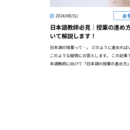
お
2024/08/31/
日本語教師必見｜授業の進め
いて解説します！
日本語の授業って…。 どのように進めればいいの？
このような疑問にお答えします。 この記事では、日
本語教師に向けて『日本語の授業の進め方
介していきます。後半部分では「授業の進
い人の特徴」をご紹介していますので、ぜ
お付き合いくださいね。なお、授業の準備
トについて知りたい方は「日本語教師の授
授業の進め方や準備のポイントを紹介」を
さい。 【目次】 日本語教師が知っておきたい授業の
進め方とは｜基本的な進め方を紹介 【日本
知っておきたい授業の進め方とは｜基本的