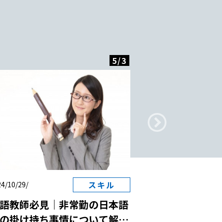
5
/
3
スキル
4/10/29/
2024/10/29/
語教師必見｜非常勤の日本語
日本語教師と国
の掛け持ち事情について解
は？