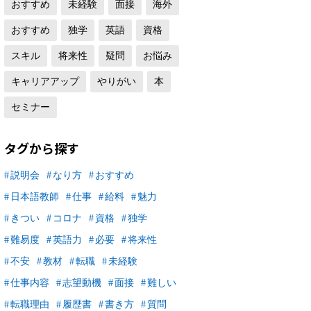
おすすめ
未経験
面接
海外
おすすめ
独学
英語
資格
スキル
将来性
疑問
お悩み
キャリアアップ
やりがい
本
セミナー
タグから探す
説明会
なり方
おすすめ
日本語教師
仕事
給料
魅力
きつい
コロナ
資格
独学
難易度
英語力
必要
将来性
不安
教材
転職
未経験
仕事内容
志望動機
面接
難しい
転職理由
履歴書
書き方
質問