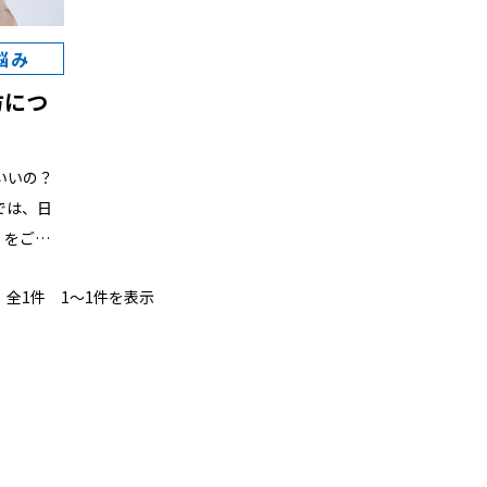
悩み
方につ
』をご紹
め方が上手
全1件 1〜1件を表示
ひ最後まで
のポイン
業とは？
ご覧くだ
語教師が
な進め方