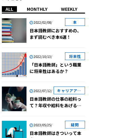
ALL
MONTHLY
WEEKLY
本
2022/02/08/
日本語教師におすすめの、
まず読むべき本6選！
将来性
2022/10/13/
「日本語教師」という職業
に将来性はあるか？
キャリアアッ
2022/07/12/
プ
日本語教師の仕事の給料っ
て？年収や給料をあげるコ
ツも徹底紹介！
疑問
2023/05/25/
日本語教師はきついって本