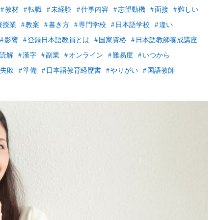
教材
転職
未経験
仕事内容
志望動機
面接
難しい
擬授業
教案
書き方
専門学校
日本語学校
違い
影響
登録日本語教員とは
国家資格
日本語教師養成講座
読解
漢字
副業
オンライン
難易度
いつから
失敗
準備
日本語教育経歴書
やりがい
国語教師