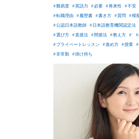
難易度
英語力
必要
将来性
不安
転職理由
履歴書
書き方
質問
模
公認日本語教師
日本語教育機関認定法
選び方
直接法
間接法
教え方
'
プライベートレッスン
進め方
授業
非常勤
掛け持ち