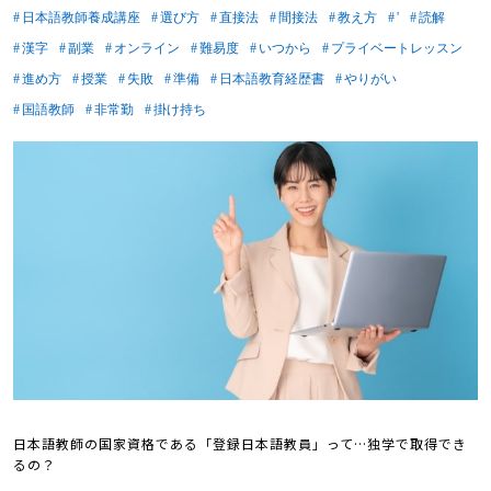
日本語教師養成講座
選び方
直接法
間接法
教え方
'
読解
漢字
副業
オンライン
難易度
いつから
プライベートレッスン
進め方
授業
失敗
準備
日本語教育経歴書
やりがい
国語教師
非常勤
掛け持ち
日本語教師の国家資格である「登録日本語教員」って…独学で取得でき
るの？