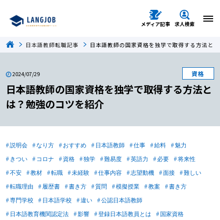
メディア記事
求人検索
日本語教師転職記事
日本語教師の国家資格を独学で取得する方法とは
資格
2024/07/29
日本語教師の国家資格を独学で取得する方法と
は？勉強のコツを紹介
説明会
なり方
おすすめ
日本語教師
仕事
給料
魅力
きつい
コロナ
資格
独学
難易度
英語力
必要
将来性
不安
教材
転職
未経験
仕事内容
志望動機
面接
難しい
転職理由
履歴書
書き方
質問
模擬授業
教案
書き方
専門学校
日本語学校
違い
公認日本語教師
日本語教育機関認定法
影響
登録日本語教員とは
国家資格