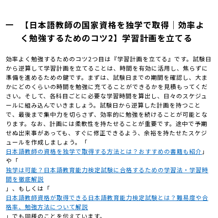
【日本語教師の国家資格を独学で取得｜効率よ
く勉強するためのコツ2】学習計画を立てる
効率よく勉強するためのコツ2つ目は『学習計画を立てる』です。試験日
から逆算して学習計画を立てることは、時間を有効に活用し、焦らずに
準備を進めるための鍵です。まずは、試験日までの期間を確認し、大ま
かにどのくらいの時間を勉強に充てることができるかを見積もってくだ
さい。そして、各科目ごとに必要な学習時間を算出し、日々のスケジュ
ールに組み込んでいきましょう。試験日から逆算した計画を持つこと
で、最後まで集中力を切らさず、効率的に勉強を続けることが可能とな
ります。なお、計画には柔軟性を持たせることが重要です。途中で予期
せぬ出来事があっても、すぐに修正できるよう、余裕を持たせたスケジ
ュールを作成しましょう。「
日本語教師の資格を独学で取得する方法とは？おすすめの書籍も紹介
」
や「
独学は可能？日本語教育能力検定試験に合格するための学習法・学習時
間を徹底解説
」、もしくは「
日本語教師資格が取得できる日本語教育能力検定試験とは？難易度や合
格率、勉強方法について解説
」でも同様のことを伝えています。