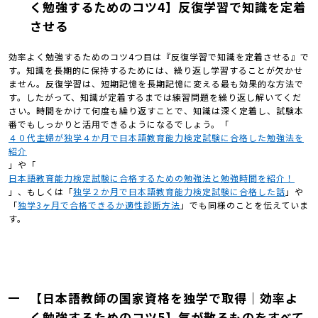
く勉強するためのコツ4】反復学習で知識を定着
させる
効率よく勉強するためのコツ4つ目は『反復学習で知識を定着させる』で
す。知識を長期的に保持するためには、繰り返し学習することが欠かせ
ません。反復学習は、短期記憶を長期記憶に変える最も効果的な方法で
す。したがって、知識が定着するまでは練習問題を繰り返し解いてくだ
さい。時間をかけて何度も繰り返すことで、知識は深く定着し、試験本
番でもしっかりと活用できるようになるでしょう。「
４０代主婦が独学４か月で日本語教育能力検定試験に合格した勉強法を
紹介
」や「
日本語教育能力検定試験に合格するための勉強法と勉強時間を紹介！
」、もしくは「
独学２か月で日本語教育能力検定試験に合格した話
」や
「
独学3ヶ月で合格できるか適性診断方法
」でも同様のことを伝えていま
す。
【日本語教師の国家資格を独学で取得｜効率よ
く勉強するためのコツ5】気が散るものをすべて