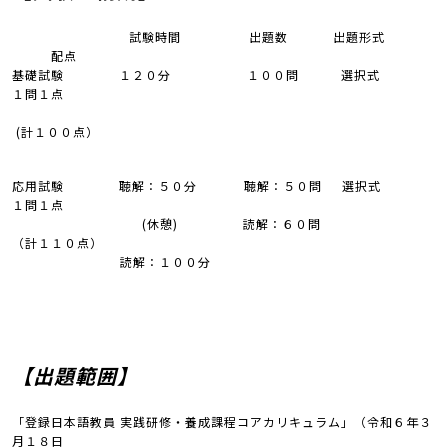
試験時間 出題数 出題形式
配点
基礎試験 １２０分 １００問 選択式
１問１点
(計１００点）
応用試験 聴解：５０分 聴解：５０問 選択式
１問１点
(休憩) 読解：６０問
（計１１０点）
読解：１００分
【出題範囲】
「登録日本語教員 実践研修・養成課程コアカリキュラム」（令和６年３
月１８日